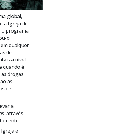
ma global,
 a Igreja de
 — o programa
ou-o
a em qualquer
as de
tais
a nível
ue quando é
 as drogas
são as
as de
evar a
as,
através
itamente.
Igreja e