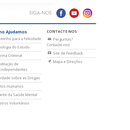
SIGA‑NOS
CONTACTE‑NOS
mo Ajudamos
minho para a Felicidade
Perguntas?
Contacte‑nos
ologia do Estudo
Site de Feedback
rma Criminal
Mapa e Direções
ilitação de
icodependentes
rdade sobre as Drogas
itos Humanos
lante da Saúde Mental
stros Voluntários