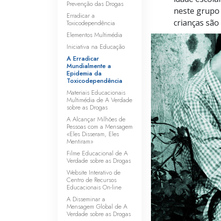
Prevenção das Drogas
neste grupo 
Erradicar a
crianças são
Toxicodependência
Elementos Multimédia
Iniciativa na Educação
A Erradicar
Mundialmente a
Epidemia da
Toxicodependência
Materiais Educacionais
Multimédia de A Verdade
sobre as Drogas
A Alcançar Milhões de
Pessoas com a Mensagem
«Eles Disseram, Eles
Mentiram»
Filme Educacional de A
Verdade sobre as Drogas
Website Interativo de
Centro de Recursos
Educacionais
On-line
A Disseminar a
Mensagem Global de A
Verdade sobre as Drogas