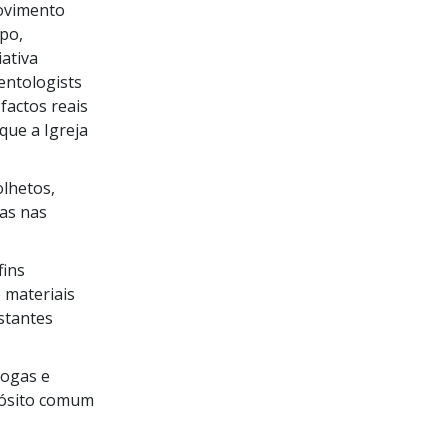
vimento
po,
iativa
entologists
factos reais
que a Igreja
olhetos,
gas nas
fins
e materiais
stantes
rogas e
pósito comum