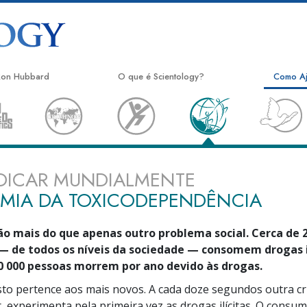
 Ron Hubbard
O que é Scientology?
Como A
Crenças e Práticas
O Camin
Credos e Códigos de Scientology
Escolást
Aquilo que os Scientologists Dizem
Crimino
DICAR MUNDIALMENTE
sobre Scientology
EMIA DA TOXICODEPENDÊNCIA
Narcon
Conheça um Scientologist
A Verda
Dentro duma Igreja
ão mais do que apenas outro problema social. Cerca de
Unidos 
— de todos os níveis da sociedade — consomem drogas i
Os Princípios Básicos de Scientology
0 000 pessoas
morrem por ano devido às drogas.
Comissã
Uma Introdução a Dianética
Direito
to pertence aos mais novos. A cada doze segundos outra c
r, experimenta pela primeira vez as drogas ilícitas. O consu