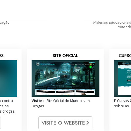
ucação
Materiais Educacionai
Verdade
ES
SITE OFICIAL
CURSO
a contra
Visite
o Site Oficial do Mundo sem
E‑Cursos
ce os
Drogas.
sobre as 
s drogas.
VISITE O WEBSITE