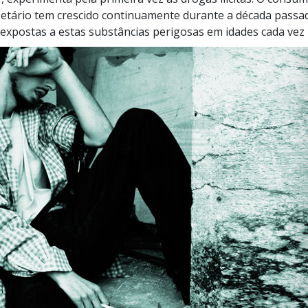
Amor e Ódio –
Ministro
O que é a Grandeza?
etário tem crescido continuamente durante a década passad
 expostas a estas substâncias perigosas em idades cada vez