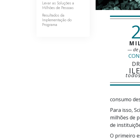
Levar as Soluções a
Milhões de Pessoas
Resultados da
Implementação do
2
Programa
MI
— de 
CON
DR
IL
todos
consumo des
Para isso, S
milhões de p
de instituiç
O primeiro e