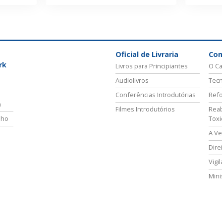
Oficial de Livraria
Co
rk
Livros para Principiantes
O Ca
Audiolivros
Tecn
Conferências Introdutórias
Refo
a
Filmes Introdutórios
Reab
lho
Tox
A Ve
Dire
Vigi
Mini