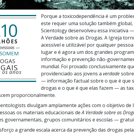
Porque a toxicodependência é um proble
10
este requer uma solução também global, e
Scientology desenvolveu essa iniciativa
A Verdade sobre as Drogas. A Igreja
torn
LHÕES
acessível e utilizável por qualquer pesso
pessoas —
lugar e é agora um dos grandes program
SOMEM
informação e prevenção
não-governamen
OGAS
EGAIS
mundial. Foi provado conclusivamente q
 os anos
providenciado aos jovens a
verdade
sobre
— informação factual sobre o que é que 
drogas e o que é que elas fazem — as tax
cem proporcionalmente.
cientologists divulgam amplamente ações com o objetivo de l
essoas os materiais educacionais de
A Verdade sobre as Drog
ões governamentais, grupos comunitários e escolas — gratu
sforço a grande escala acerca da prevenção das drogas pela 