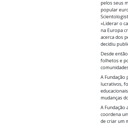
pelos seus 
popular eur
Scientologis
«Liderar o c
na Europa cr
acerca dos p
decidiu
publi
Desde então 
folhetos e p
comunidades, 
A Fundação 
lucrativos, f
educacionais
mudanças do
A Fundação 
coordena uma
de criar um