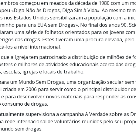
membros começou em meados da década de
1980 com
um mo
opeu «Diga Não às Drogas, Diga Sim à Vida». Ao mesmo tem
ts nos Estados Unidos sensibilizaram a população com a inic
aminho para uns EUA sem Drogas». No final dos
anos 90,
Sci
iaram uma série de folhetos orientados para os jovens com 
erigos das drogas. Estes tiveram uma procura elevada, pelo 
cá-los
a nível internacional.
que a Igreja tem patrocinado a distribuição de milhões de f
osters e milhares de atividades educacionais acerca das dro
escolas, igrejas e locais de trabalho.
para um Mundo Sem Drogas, uma organização secular sem 
oi criada em
2006 para
servir como o principal distribuidor d
 e para desenvolver novos materiais para responder às con
 consumo de drogas.
atualmente supervisiona a campanha A Verdade sobre as D
 rede internacional de voluntários reunidos pelo seu pro
 mundo sem drogas.