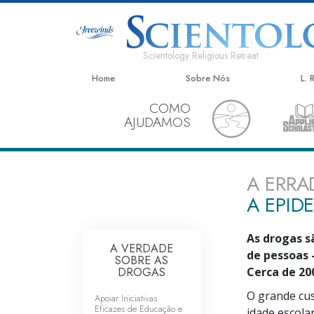
Scientology Religious Retreat
Home
Sobre Nós
L.
COMO
AJUDAMOS
A ERRA
A EPID
As drogas s
A VERDADE
de pessoas 
SOBRE AS
DROGAS
Cerca de
20
O grande cus
Apoiar Iniciativas
Eficazes de Educação e
idade escola