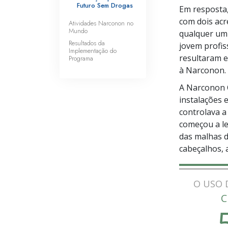
Futuro Sem Drogas
Em resposta,
com dois acr
Atividades Narconon no
Mundo
qualquer um 
Resultados da
jovem profis
Implementação do
resultaram 
Programa
à Narconon.
A Narconon C
instalações 
controlava a
começou a le
das malhas 
cabeçalhos, 
O USO 
C