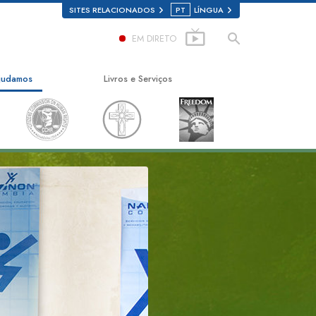
SITES RELACIONADOS
PT
LÍNGUA
EM DIRETO
judamos
Livros e Serviços
ho para a Felicidade
Livros para Principiantes
ica Aplicada
Audiolivros
n
Conferências Introdutórias
on
Filmes Introdutórios
de sobre as Drogas
Serviços Introdutórios
para os Direitos Humanos
o dos Cidadãos para os
s Humanos