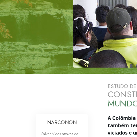
ESTUDO DE
CONSTR
MUNDO
A Colômbia
NARCONON
também tem
viciados e 
Salvar Vidas através da